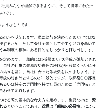
、社員みんなが理解できるように、そして将来にわたっ
ものです。
のようなものです。
るのかを明記します。単に給与を決めるためだけではな
援するため、そして会社全体として必要な能力を高めて
う本制度の根幹にある目的をしっかりと打ち出します。
を定めます。一般的には6等級または8等級が適切とされ
、自社の仕事の難易度や責任の段階が何段階くらいに分
の結果を基に、自社に合った等級数を決めましょう。ま
等級の対象外とするのが一般的ですが、取締役〇〇部長
あるいは特定の専門性を持つ社員のために「専門職」と
合わせて定義します。
づける際の基本的な考え方を定めます。重要なのは、
資
れる
ということであり、
役職は「組織の必要性」によっ