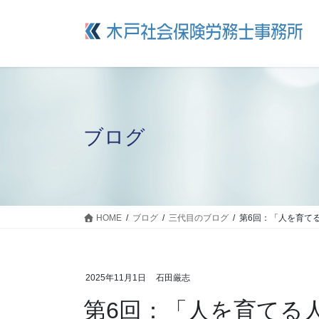
コ
ナ
ン
ビ
テ
ゲ
ン
ー
ツ
シ
に
ョ
移
ン
動
に
ブログ
移
動
HOME
ブログ
三代目のブログ
第6回：「人を育てる
2025年11月1日
石田厳志
第6回：「人を育てる