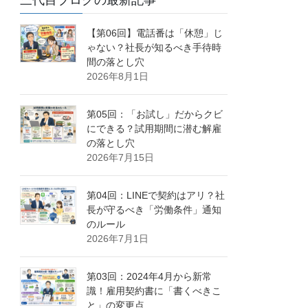
三代目ブログの最新記事
【第06回】電話番は「休憩」じ
ゃない？社長が知るべき手待時
間の落とし穴
2026年8月1日
第05回：「お試し」だからクビ
にできる？試用期間に潜む解雇
の落とし穴
2026年7月15日
第04回：LINEで契約はアリ？社
長が守るべき「労働条件」通知
のルール
2026年7月1日
第03回：2024年4月から新常
識！雇用契約書に「書くべきこ
と」の変更点