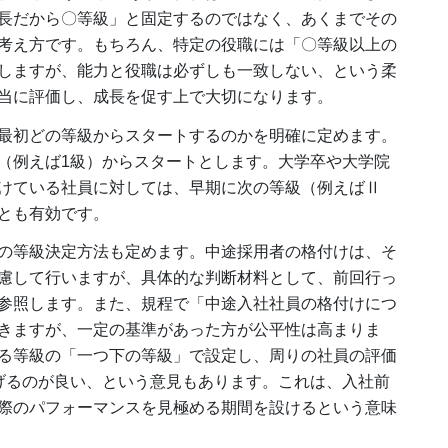
長だから〇等級」と固定するのではなく、あくまでその
考え方です。もちろん、特定の役職には「〇等級以上の
しますが、能力と役職は必ずしも一致しない、という柔
当に評価し、成長を促す上で大切になります。
最初どの等級からスタートするのかを明確に定めます。
（例えば1級）からスタートとします。大学卒や大学院
けている社員に対しては、早期に次の等級（例えばⅡ
とも有効です。
の等級決定方法も定めます。中途採用者の格付けは、そ
慮して行いますが、具体的な判断材料として、前回行っ
参照します。また、規程で「中途入社社員の格付けにつ
きますが、一定の基準があった方が公平性は高まりま
る等級の「一つ下の等級」で設定し、周りの社員の評価
げるのが良い、という意見もあります。これは、入社前
際のパフォーマンスを見極める期間を設けるという意味