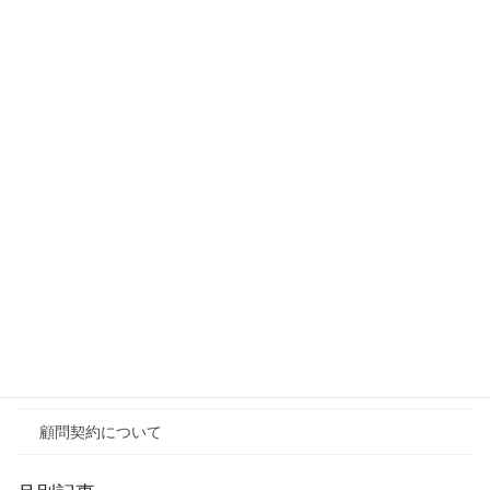
カテゴリ別記事
お役立ち記事
人事制度構築
お知らせ
三代目のブログ
用語コラム
社労士相談Ｑ&Ａ
その他
顧問契約について