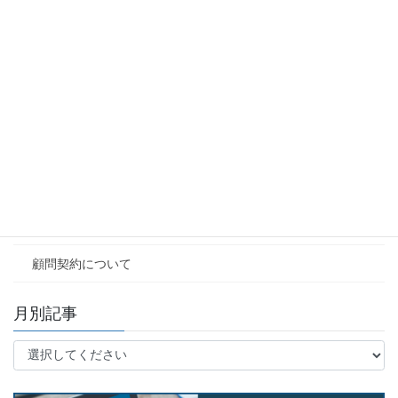
お役立ち記事
人事制度構築
お知らせ
三代目のブログ
用語コラム
社労士相談Ｑ&Ａ
その他
顧問契約について
月別記事